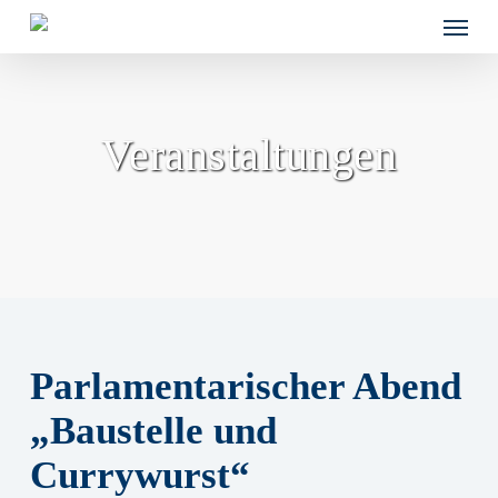
Skip
Menu
to
main
content
Veranstaltungen
Parlamentarischer Abend
„Baustelle und
Currywurst“