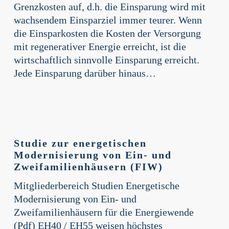
Grenzkosten auf, d.h. die Einsparung wird mit
wachsendem Einsparziel immer teurer. Wenn
die Einsparkosten die Kosten der Versorgung
mit regenerativer Energie erreicht, ist die
wirtschaftlich sinnvolle Einsparung erreicht.
Jede Einsparung darüber hinaus…
Studie
zur
Studie zur energetischen
energetischen
Modernisierung von Ein- und
Modernisierung
Zweifamilienhäusern (FIW)
von
Mitgliederbereich Studien Energetische
Ein-
Modernisierung von Ein- und
und
Zweifamilienhäusern für die Energiewende
Zweifamilienhäusern
(Pdf) EH40 / EH55 weisen höchstes