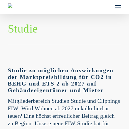
Skip
Menu
to
main
content
Studie
Studie
zu
Studie zu möglichen Auswirkungen
möglichen
der Marktpreisbildung für CO2 in
Auswirkungen
BEHG und ETS 2 ab 2027 auf
Gebäudeeigentümer und Mieter
der
Marktpreisbildung
Mitgliederbereich Studien Studie und Clippings
für
FIW: Wird Wohnen ab 2027 unkalkulierbar
CO2
teuer? Eine höchst erfreulicher Beitrag gleich
in
zu Beginn: Unsere neue FIW-Studie hat für
BEHG