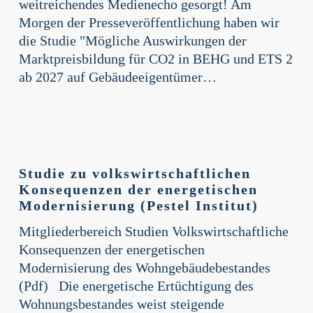
weitreichendes Medienecho gesorgt! Am
und
Morgen der Presseveröffentlichung haben wir
ETS
die Studie "Mögliche Auswirkungen der
2
Marktpreisbildung für CO2 in BEHG und ETS 2
ab
ab 2027 auf Gebäudeeigentümer…
2027
auf
Gebäudeeigentümer
und
Studie
Mieter
zu
Studie zu volkswirtschaftlichen
volkswirtschaftlichen
Konsequenzen der energetischen
Konsequenzen
Modernisierung (Pestel Institut)
der
Mitgliederbereich Studien Volkswirtschaftliche
energetischen
Konsequenzen der energetischen
Modernisierung
Modernisierung des Wohngebäudebestandes
(Pestel
(Pdf) Die energetische Ertüchtigung des
Institut)
Wohnungsbestandes weist steigende