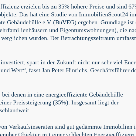
ffizienz erzielen bis zu 35% höhere Preise und sind 6
objekte. Das hat eine Studie von ImmobilienScout24 i
nte Gebäudehülle e.V. (BuVEG) ergeben. Grundlage ist 
ehrfamilienhäusern und Eigentumswohnungen), die na
 verglichen wurden. Der Betrachtungszeitraum umfasst
vestiert, spart in der Zukunft nicht nur sehr viel Ener
 und Wert“, fasst Jan Peter Hinrichs, Geschäftsführer d
bei denen in eine energieeffiziente Gebäudehülle
 einer Preissteigerung (35%). Insgesamt liegt der
schlandweit.
 von Verkaufsinseraten sind gut gedämmte Immobilien 
nüber Objekten mit einer schlechten Energieeffizienz