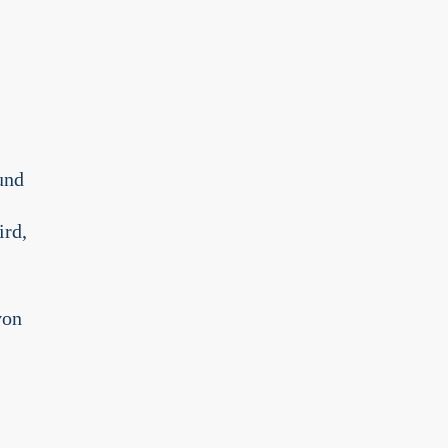
und
ird,
von