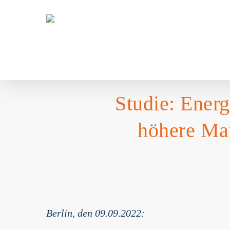
Skip
to
main
content
Studie: Energ
höhere Mar
Berlin, den 09.09.2022: