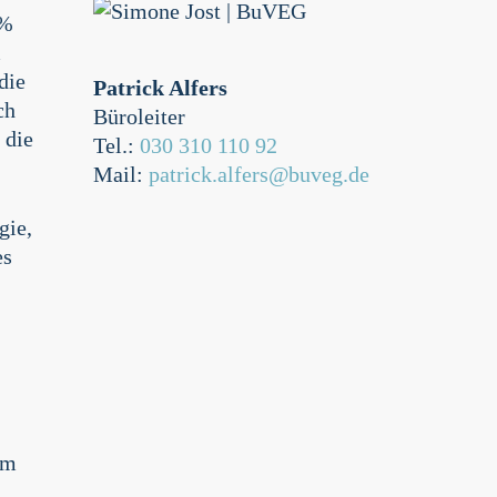
7%
m
die
Patrick Alfers
ch
Büroleiter
 die
Tel.:
030 310 110 92
Mail:
patrick.alfers@buveg.de
gie,
es
im
.